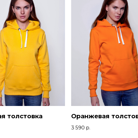
я толстовка
Оранжевая толсто
3 590
р.