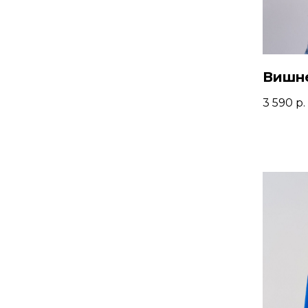
Вишне
3 590
р.