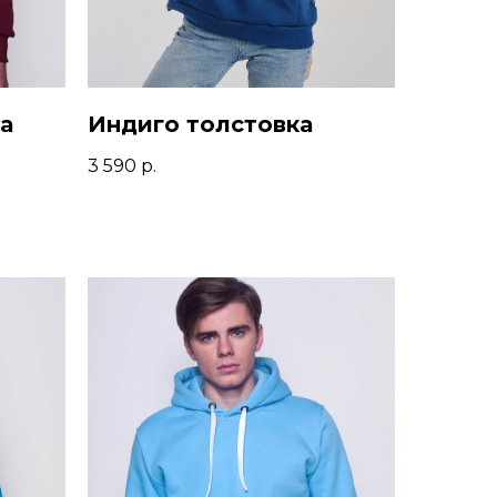
а
Индиго толстовка
3 590
р.