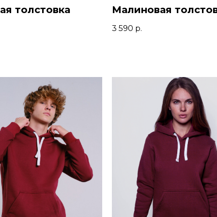
ая толстовка
Малиновая толсто
3 590
р.