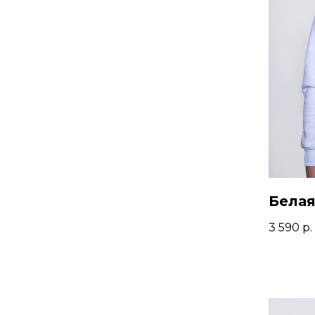
Белая
3 590
р.