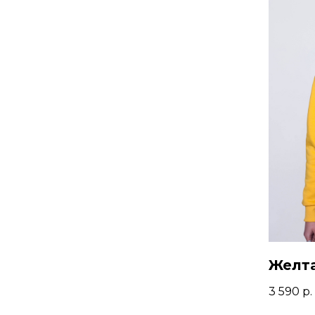
Желта
3 590
р.