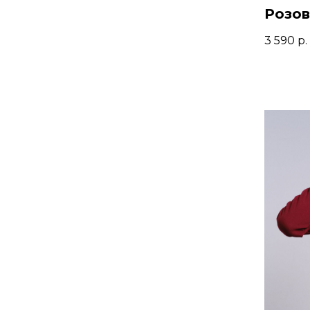
Розов
3 590
р.