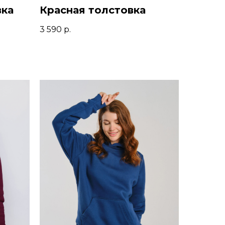
вка
Красная толстовка
3 590
р.