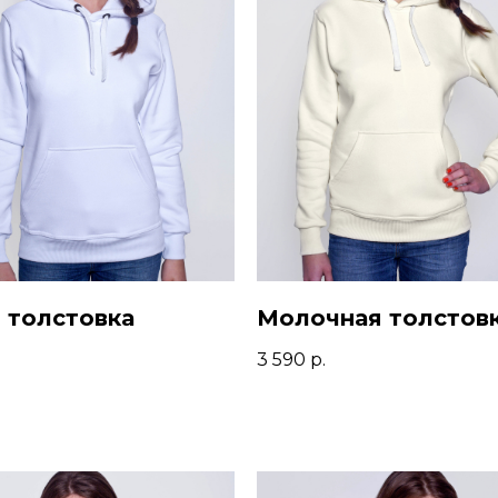
 толстовка
Молочная толстов
3 590
р.