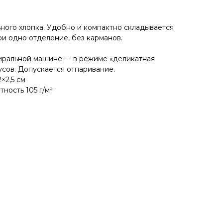
ьного хлопка. Удобно и компактно складывается
ри одно отделение, без карманов.
тиральной машине — в режиме «деликатная
усов. Допускается отпаривание.
×2,5 см
тность 105 г/м²