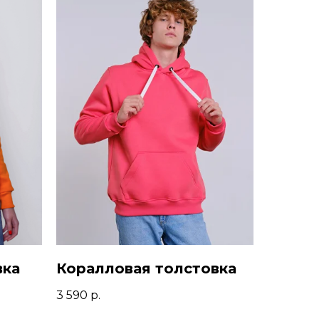
вка
Коралловая толстовка
3 590
р.