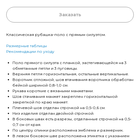
Заказать
Классическая рубашка-поло с прямым силуэтом.
Размерные таблицы
Рекомендации по уходу
Поло прямого силуэта с планкой, застегивающейся на 3
обметанные петли и 3 пуговицы.
Верхняя петля горизонтальная, остальные вертикальные.
Воротник отложной, шов втачивания воротника обработан
бейкой шириной 0,8-1,0 см.
Рукава короткие с вязаными манжетами.
Шов стачивания манжет закреплен горизонтальной
закрепкой по краю манжет.
Плечевой шов отделан строчкой на 0,5-0,6 см.
Низ изделия отделан двойной строчкой.
В боковых швах есть разрезы, отделанные строчкой на 0,5-
0,7 см от края.
По центру спинки расположена эмблема и размерник.
В левом боковом шве расположена этикетка с указанием