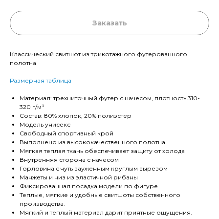
Заказать
Классический свитшот из трикотажного футерованного
полотна
Размерная таблица
Материал: трехниточный футер с начесом, плотность 310-
320 г/м³
Состав: 80% хлопок, 20% полиэстер
Модель унисекс
Свободный спортивный крой
Выполнено из высококачественного полотна
Мягкая теплая ткань обеспечивает защиту от холода
Внутренняя сторона с начесом
Горловина с чуть зауженным круглым вырезом
Манжеты и низ из эластичной рибаны
Фиксированная посадка модели по фигуре
Теплые, мягкие и удобные свитшоты собственного
производства.
Мягкий и теплый материал дарит приятные ощущения.