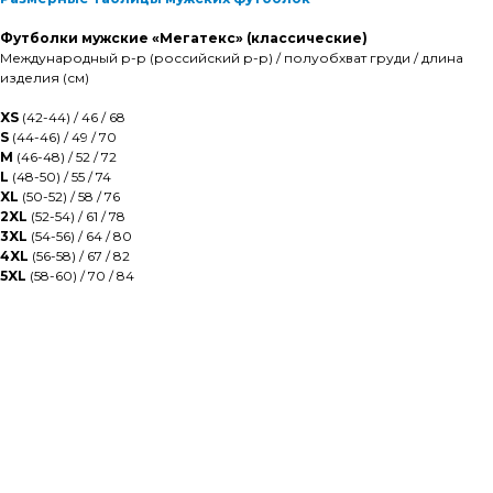
Футболки мужские «Мегатекс» (классические)
Международный р-р (российский р-р) / полуобхват груди / длина
изделия (см)
XS
(42-44) / 46 / 68
S
(44-46) / 49 / 70
M
(46-48) / 52 / 72
L
(48-50) / 55 / 74
XL
(50-52) / 58 / 76
2XL
(52-54) / 61 / 78
3XL
(54-56) / 64 / 80
4XL
(56-58) / 67 / 82
5XL
(58-60) / 70 / 84