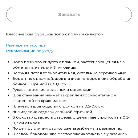
Заказать
Классическая рубашка-поло с прямым силуэтом.
Размерные таблицы
Рекомендации по уходу
Поло прямого силуэта с планкой, застегивающейся на 3
обметанные петли и 3 пуговицы.
Верхняя петля горизонтальная, остальные вертикальные.
Воротник отложной, шов втачивания воротника обработан
бейкой шириной 0,8-1,0 см.
Рукава короткие с вязаными манжетами.
Шов стачивания манжет закреплен горизонтальной
закрепкой по краю манжет.
Плечевой шов отделан строчкой на 0,5-0,6 см.
Низ изделия отделан двойной строчкой.
В боковых швах есть разрезы, отделанные строчкой на 0,5-
0,7 см от края.
По центру спинки расположена эмблема и размерник.
В левом боковом шве расположена этикетка с указанием