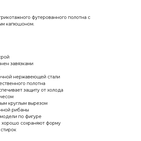
 трикотажного футерованного полотна с
ым капюшоном.
крой
нен завязками
у
очной нержавеющей стали
ественного полотна
спечивает защиту от холода
ачесом
ным круглым вырезом
ичной рибаны
модели по фигуре
и хорошо сохраняют форму
 стирок