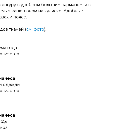
 кенгуру с удобным большим карманом, и с
емым капюшоном на кулиске. Удобные
вах и поясе.
дов тканей (
см. фото
).
емя года
полиэстер
 начеса
ой одежды
полиэстер
 начеса
ежды
йкра